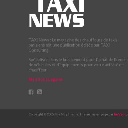
TAXI News : Le magazine des chauffeurs de taxis
parisiens est une publication éditée par TAXI
Consulting.
Spécialisée dans le financement pour l'achat de licences
de véhicules et d'équipements pour votre activité de
chauffeur.
Mentions Légales
Copyright © 2015 The Mag Theme. Theme mis en page par
be.Vyoo
,