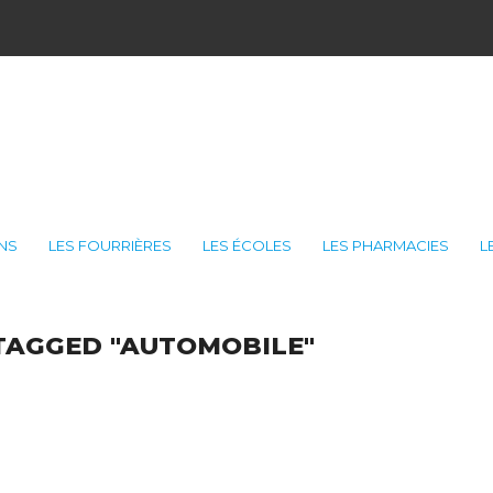
ONS
LES FOURRIÈRES
LES ÉCOLES
LES PHARMACIES
L
TAGGED "AUTOMOBILE"