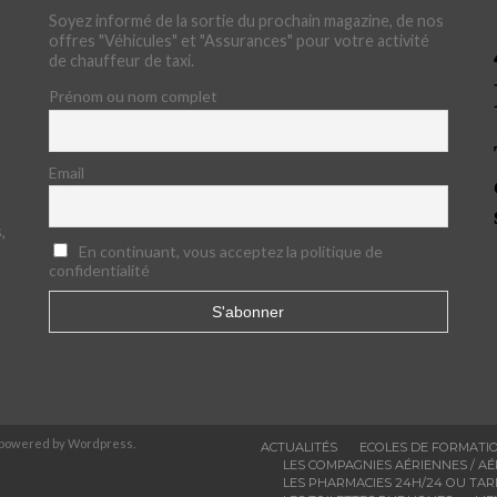
Soyez informé de la sortie du prochain magazine, de nos
offres "Véhicules" et "Assurances" pour votre activité
de chauffeur de taxi.
Prénom ou nom complet
Email
,
En continuant, vous acceptez la politique de
confidentialité
 powered by Wordpress.
ACTUALITÉS
ECOLES DE FORMATIO
LES COMPAGNIES AÉRIENNES / A
LES PHARMACIES 24H/24 OU TAR