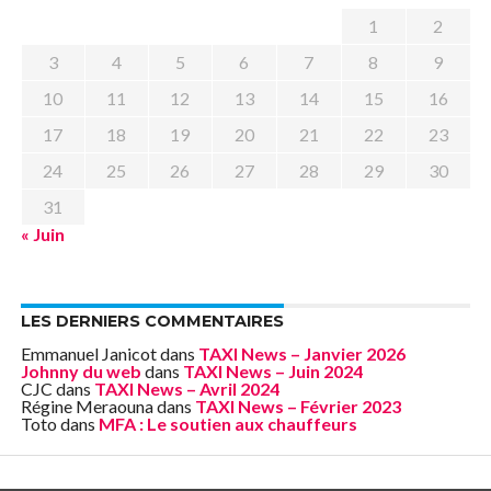
1
2
3
4
5
6
7
8
9
10
11
12
13
14
15
16
17
18
19
20
21
22
23
24
25
26
27
28
29
30
31
« Juin
LES DERNIERS COMMENTAIRES
Emmanuel Janicot
dans
TAXI News – Janvier 2026
Johnny du web
dans
TAXI News – Juin 2024
CJC
dans
TAXI News – Avril 2024
Régine Meraouna
dans
TAXI News – Février 2023
Toto
dans
MFA : Le soutien aux chauffeurs