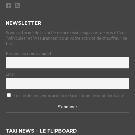
NEWSLETTER
Soyez informé de la sortie du prochain magazine, de nos offres
"Véhicules" et "Assurances" pour votre activité de chauffeur de
taxi.
Prénom ou nom complet
Email
En continuant, vous acceptez la politique de confidentialité
TAXI NEWS – LE FLIPBOARD