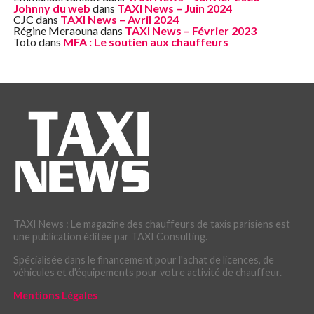
Johnny du web
dans
TAXI News – Juin 2024
CJC
dans
TAXI News – Avril 2024
Régine Meraouna
dans
TAXI News – Février 2023
Toto
dans
MFA : Le soutien aux chauffeurs
TAXI News : Le magazine des chauffeurs de taxis parisiens est
une publication éditée par TAXI Consulting.
Spécialisée dans le financement pour l'achat de licences, de
véhicules et d'équipements pour votre activité de chauffeur.
Mentions Légales