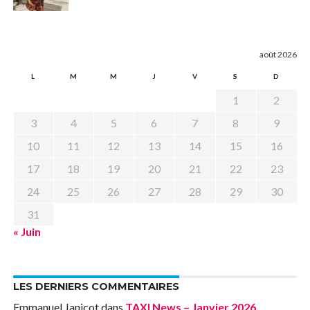
août 2026
L
M
M
J
V
S
D
1
2
3
4
5
6
7
8
9
10
11
12
13
14
15
16
17
18
19
20
21
22
23
24
25
26
27
28
29
30
31
« Juin
LES DERNIERS COMMENTAIRES
Emmanuel Janicot
dans
TAXI News – Janvier 2026