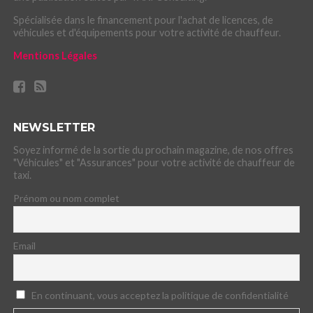
Spécialisée dans le financement pour l'achat de licences, de
véhicules et d'équipements pour votre activité de chauffeur.
Mentions Légales
NEWSLETTER
Soyez informé de la sortie du prochain magazine, de nos offres
"Véhicules" et "Assurances" pour votre activité de chauffeur de
taxi.
Prénom ou nom complet
Email
En continuant, vous acceptez la politique de confidentialité