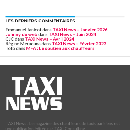
LES DERNIERS COMMENTAIRES
Emmanuel Janicot
dans
TAXI News – Janvier 2026
Johnny du web
dans
TAXI News – Juin 2024
CJC
dans
TAXI News – Avril 2024
Régine Meraouna
dans
TAXI News – Février 2023
Toto
dans
MFA : Le soutien aux chauffeurs
TAXI News : Le magazine des chauffeurs de taxis parisiens est
une publication éditée par TAXI Consulting.