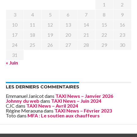
1
2
3
4
5
6
7
8
9
10
11
12
13
14
15
16
17
18
19
20
21
22
23
24
25
26
27
28
29
30
31
« Juin
LES DERNIERS COMMENTAIRES
Emmanuel Janicot
dans
TAXI News – Janvier 2026
Johnny du web
dans
TAXI News – Juin 2024
CJC
dans
TAXI News – Avril 2024
Régine Meraouna
dans
TAXI News – Février 2023
Toto
dans
MFA : Le soutien aux chauffeurs