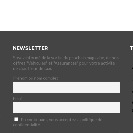
NEWSLETTER
T
Soyez informé de la sortie du prochain magazine, de nos
offres "Véhicules" et "Assurances" pour votre activité
de chauffeur de taxi.
Prénom ou nom complet
Email
,
En continuant, vous acceptez la politique de
confidentialité