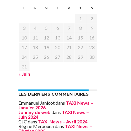
L
M
M
J
V
S
D
1
2
3
4
5
6
7
8
9
10
11
12
13
14
15
16
17
18
19
20
21
22
23
24
25
26
27
28
29
30
31
« Juin
LES DERNIERS COMMENTAIRES
Emmanuel Janicot
dans
TAXI News –
Janvier 2026
Johnny du web
dans
TAXI News –
Juin 2024
CJC
dans
TAXI News – Avril 2024
Régine Meraouna
dans
TAXI News –
Février 2023