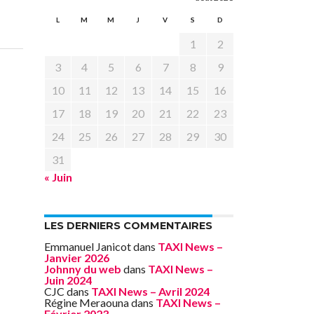
L
M
M
J
V
S
D
1
2
3
4
5
6
7
8
9
10
11
12
13
14
15
16
17
18
19
20
21
22
23
24
25
26
27
28
29
30
31
« Juin
LES DERNIERS COMMENTAIRES
Emmanuel Janicot
dans
TAXI News –
Janvier 2026
Johnny du web
dans
TAXI News –
Juin 2024
CJC
dans
TAXI News – Avril 2024
Régine Meraouna
dans
TAXI News –
Février 2023