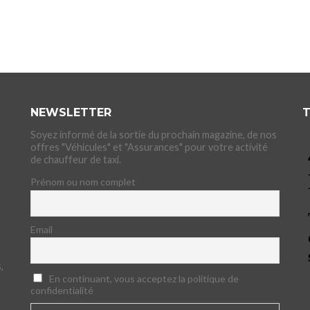
NEWSLETTER
T
Soyez informé de la sortie du prochain magazine, de nos
offres "Véhicules" et "Assurances" pour votre activité
de chauffeur de taxi.
Prénom ou nom complet
Email
,
En continuant, vous acceptez la politique de
confidentialité