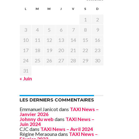
L
M
M
J
V
S
D
1
2
3
4
5
6
7
8
9
10
11
12
13
14
15
16
17
18
19
20
21
22
23
24
25
26
27
28
29
30
31
« Juin
LES DERNIERS COMMENTAIRES
Emmanuel Janicot
dans
TAXI News –
Janvier 2026
Johnny du web
dans
TAXI News –
Juin 2024
CJC
dans
TAXI News – Avril 2024
Régine Meraouna
dans
TAXI News –
Février 2023