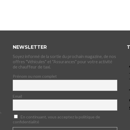
NEWSLETTER
T
Soyez informé de la sortie du prochain magazine, de nos
offres "Véhicules" et "Assurances" pour votre activité
de chauffeur de taxi.
Prénom ou nom complet
Email
,
En continuant, vous acceptez la politique de
confidentialité