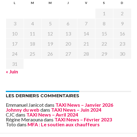
L
M
M
J
V
S
D
1
2
3
4
5
6
7
8
9
10
11
12
13
14
15
16
17
18
19
20
21
22
23
24
25
26
27
28
29
30
31
« Juin
LES DERNIERS COMMENTAIRES
Emmanuel Janicot
dans
TAXI News – Janvier 2026
Johnny du web
dans
TAXI News – Juin 2024
CJC
dans
TAXI News – Avril 2024
Régine Meraouna
dans
TAXI News – Février 2023
Toto
dans
MFA : Le soutien aux chauffeurs