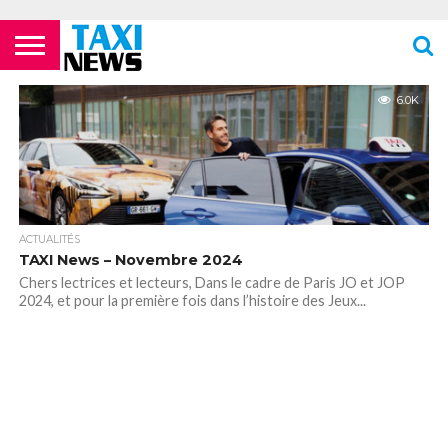
ACTUALITÉS
ECOLES DE
LES
LES
LES
LES
LES
MENTIONS
NEWSLETTER
NOUS
POLITIQUE DE
VIDÉOS
FORMATION
COMPAGNIES
FOURRIÈRES
PHARMACIES
STATIONS
TOILETTES
LÉGALES
CONTACTER
CONFIDENTIALITÉ
6.0K
TAXIS
AÉRIENNES /
24H/24 OU
DE TAXIS
PUBLIQUES
PARISIENS
AÉROPORTS
TARDIVES
ROISSY –
CDG
ACTUALITÉS
TAXI News – Novembre 2024
Chers lectrices et lecteurs, Dans le cadre de Paris JO et JOP
2024, et pour la première fois dans l’histoire des Jeux...