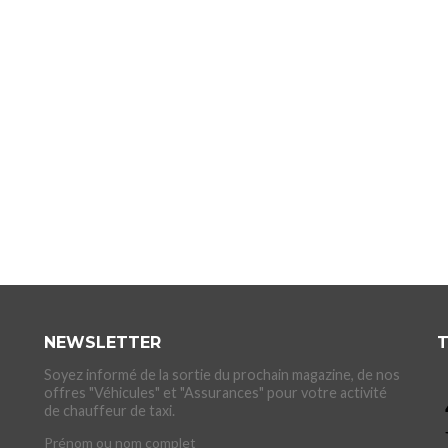
NEWSLETTER
T
Soyez informé de la sortie du prochain magazine, de nos
offres "Véhicules" et "Assurances" pour votre activité
de chauffeur de taxi.
Prénom ou nom complet