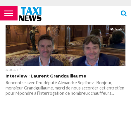
ACTUALITÉS
ECOLES DE
LES
LES
LES
LES
LES
MENTIONS
NEWSLETTER
NOUS
POLITIQUE DE
VIDÉOS
FORMATION
COMPAGNIES
FOURRIÈRES
PHARMACIES
STATIONS
TOILETTES
LÉGALES
CONTACTER
CONFIDENTIALITÉ
7.4K
TAXIS
AÉRIENNES /
24H/24 OU
DE TAXIS
PUBLIQUES
PARISIENS
AÉROPORTS
TARDIVES
ROISSY –
CDG
ACTUALITÉS
Interview : Laurent Grandguillaume
Rencontre avec l’ex-député Alexandre Sejdinov : Bonjour,
monsieur Grandguillaume, merci de nous accorder cet entretien
pour répondre à l’interrogation de nombreux chauffeurs...