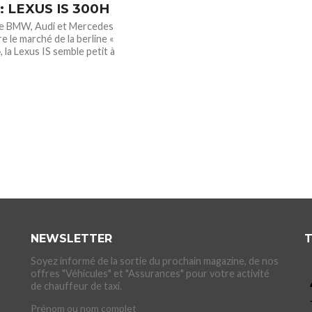
 : LEXUS IS 300H
ue BMW, Audi et Mercedes
e le marché de la berline «
 la Lexus IS semble petit à
NEWSLETTER
T
Soyez informé de la sortie du prochain magazine, de nos
offres "Véhicules" et "Assurances" pour votre activité
de chauffeur de taxi.
Prénom ou nom complet