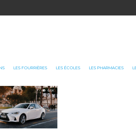
ONS
LES FOURRIÈRES
LES ÉCOLES
LES PHARMACIES
L
6.6K