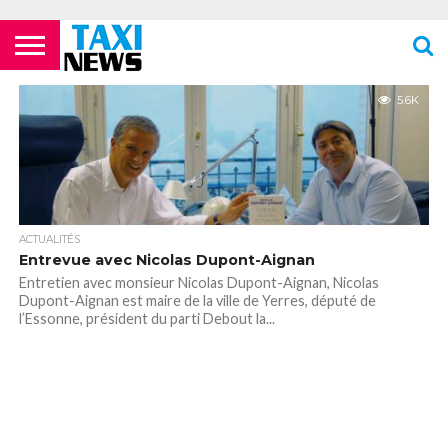
ACTUALITÉS
ECOLES DE
LES
LES
LES
LES
LES
MENTIONS
NEWSLETTER
NOUS
POLITIQUE DE
VIDÉOS
FORMATION
COMPAGNIES
FOURRIÈRES
PHARMACIES
STATIONS
TOILETTES
LÉGALES
CONTACTER
CONFIDENTIALITÉ
5.6K
TAXIS
AÉRIENNES /
24H/24 OU
DE TAXIS
PUBLIQUES
PARISIENS
AÉROPORTS
TARDIVES
ROISSY –
CDG
ACTUALITÉS
Entrevue avec Nicolas Dupont-Aignan
Entretien avec monsieur Nicolas Dupont-Aignan, Nicolas
Dupont-Aignan est maire de la ville de Yerres, député de
l’Essonne, président du parti Debout la...