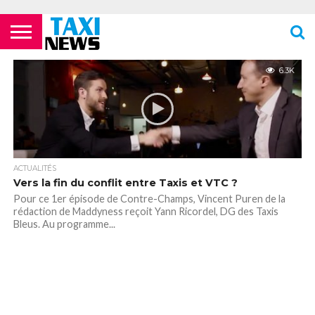
ACTUALITÉS
ECOLES DE
LES
LES
LES
LES
LES
MENTIONS
NEWSLETTER
NOUS
POLITIQUE DE
VIDÉOS
FORMATION
COMPAGNIES
FOURRIÈRES
PHARMACIES
STATIONS
TOILETTES
LÉGALES
CONTACTER
CONFIDENTIALITÉ
6.3K
TAXIS
AÉRIENNES /
24H/24 OU
DE TAXIS
PUBLIQUES
PARISIENS
AÉROPORTS
TARDIVES
ROISSY –
CDG
ACTUALITÉS
Vers la fin du conflit entre Taxis et VTC ?
Pour ce 1er épisode de Contre-Champs, Vincent Puren de la
rédaction de Maddyness reçoit Yann Ricordel, DG des Taxis
Bleus. Au programme...