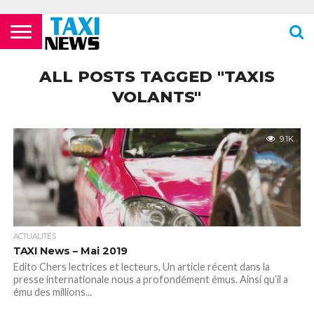
ACTUALITÉS
ECOLES DE
LES
LES
LES
LES
LES
MENTIONS
NEWSLETTER
NOUS
POLITIQUE DE
VIDÉOS
FORMATION
COMPAGNIES
FOURRIÈRES
PHARMACIES
STATIONS
TOILETTES
LÉGALES
CONTACTER
CONFIDENTIALITÉ
ALL POSTS TAGGED "TAXIS
TAXIS
AÉRIENNES /
24H/24 OU
DE TAXIS
PUBLIQUES
PARISIENS
AÉROPORTS
TARDIVES
VOLANTS"
ROISSY –
CDG
9.1K
ACTUALITÉS
TAXI News – Mai 2019
Edito Chers lectrices et lecteurs, Un article récent dans la
presse internationale nous a profondément émus. Ainsi qu’il a
ému des millions...