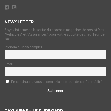
NEWSLETTER
Soyez informé de la sortie du prochain magazine, de nos offres
"Véhicules" et "Assurances" pour votre activité de chauffeur de
taxi.
Prénom ou nom complet
Email
En continuant, vous acceptez la politique de confidentialité
TAXI NEWS – LE FLIPBOARD