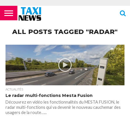
ACTUALITÉS
ECOLES DE
LES
LES
LES
LES
LES
MENTIONS
NEWSLETTER
NOUS
POLITIQUE DE
VIDÉOS
FORMATION
COMPAGNIES
FOURRIÈRES
PHARMACIES
STATIONS
TOILETTES
LÉGALES
CONTACTER
CONFIDENTIALITÉ
ALL POSTS TAGGED "RADAR"
TAXIS
AÉRIENNES /
24H/24 OU
DE TAXIS
PUBLIQUES
PARISIENS
AÉROPORTS
TARDIVES
ROISSY –
CDG
7.1K
ACTUALITÉS
Le radar multi-fonctions Mesta Fusion
Découvrez en vidéo les fonctionnalités du MESTA FUSION, le
radar multi-fonctions qui va devenir le nouveau cauchemar des
usagers de la route…...