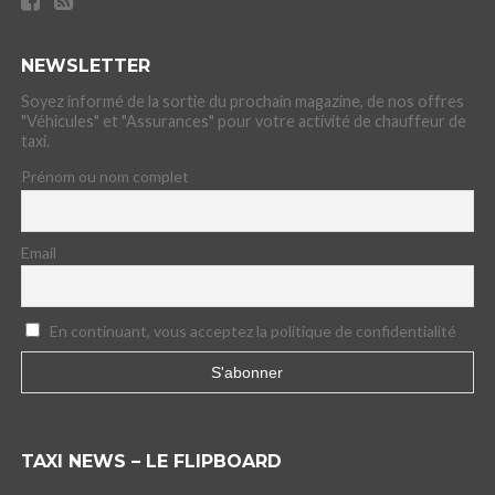
NEWSLETTER
Soyez informé de la sortie du prochain magazine, de nos offres
"Véhicules" et "Assurances" pour votre activité de chauffeur de
taxi.
Prénom ou nom complet
Email
En continuant, vous acceptez la politique de confidentialité
TAXI NEWS – LE FLIPBOARD