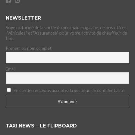
NEWSLETTER
Soyez informé de la sortie du prochain magazine, de nos offres
"Véhicules" et "Assurances" pour votre activité de chauffeur de
taxi.
Prénom ou nom complet
Email
En continuant, vous acceptez la politique de confidentialité
TAXI NEWS – LE FLIPBOARD