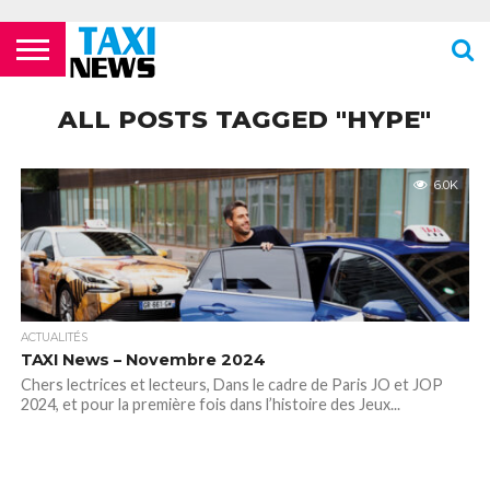
ACTUALITÉS
ECOLES DE
LES
LES
LES
LES
LES
MENTIONS
NEWSLETTER
NOUS
POLITIQUE DE
VIDÉOS
FORMATION
COMPAGNIES
FOURRIÈRES
PHARMACIES
STATIONS
TOILETTES
LÉGALES
CONTACTER
CONFIDENTIALITÉ
ALL POSTS TAGGED "HYPE"
TAXIS
AÉRIENNES /
24H/24 OU
DE TAXIS
PUBLIQUES
PARISIENS
AÉROPORTS
TARDIVES
ROISSY –
CDG
6.0K
ACTUALITÉS
TAXI News – Novembre 2024
Chers lectrices et lecteurs, Dans le cadre de Paris JO et JOP
2024, et pour la première fois dans l’histoire des Jeux...