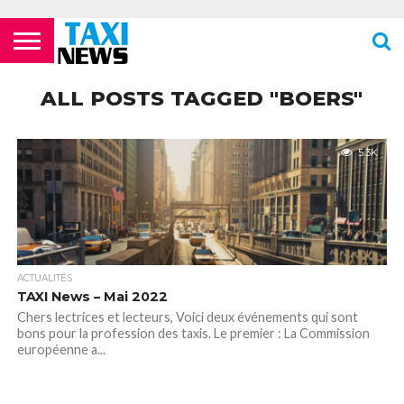
ACTUALITÉS
ECOLES DE
LES
LES
LES
LES
LES
MENTIONS
NEWSLETTER
NOUS
POLITIQUE DE
VIDÉOS
FORMATION
COMPAGNIES
FOURRIÈRES
PHARMACIES
STATIONS
TOILETTES
LÉGALES
CONTACTER
CONFIDENTIALITÉ
ALL POSTS TAGGED "BOERS"
TAXIS
AÉRIENNES /
24H/24 OU
DE TAXIS
PUBLIQUES
PARISIENS
AÉROPORTS
TARDIVES
ROISSY –
CDG
5.3K
ACTUALITÉS
TAXI News – Mai 2022
Chers lectrices et lecteurs, Voici deux événements qui sont
bons pour la profession des taxis. Le premier : La Commission
européenne a...