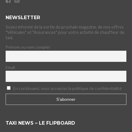
NEWSLETTER
Soyez informé de la sortie du prochain magazine, de nos offres
"Véhicules" et "Assurances" pour votre activité de chauffeur de
taxi.
Prénom ou nom complet
Email
En continuant, vous acceptez la politique de confidentialité
TAXI NEWS – LE FLIPBOARD