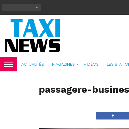
ACTUALITÉS
MAGAZINES
VIDÉOS
LES STATI
passagere-busine