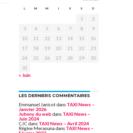
L
M
M
J
V
S
D
1
2
3
4
5
6
7
8
9
10
11
12
13
14
15
16
17
18
19
20
21
22
23
24
25
26
27
28
29
30
31
« Juin
LES DERNIERS COMMENTAIRES
Emmanuel Janicot
dans
TAXI News –
Janvier 2026
Johnny du web
dans
TAXI News –
Juin 2024
CJC
dans
TAXI News – Avril 2024
Régine Meraouna
dans
TAXI News –
Février 2023