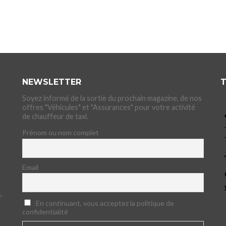
NEWSLETTER
T
Soyez informé de la sortie du prochain magazine, de nos
offres "Véhicules" et "Assurances" pour votre activité
de chauffeur de taxi.
Prénom ou nom complet
Email
,
En continuant, vous acceptez la politique de
confidentialité