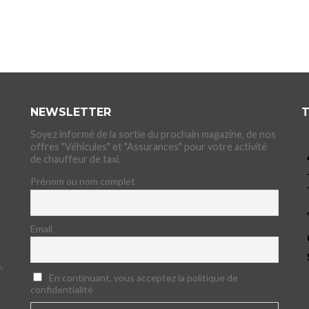
NEWSLETTER
T
Soyez informé de la sortie du prochain magazine, de nos
offres "Véhicules" et "Assurances" pour votre activité
de chauffeur de taxi.
Prénom ou nom complet
Email
,
En continuant, vous acceptez la politique de
confidentialité