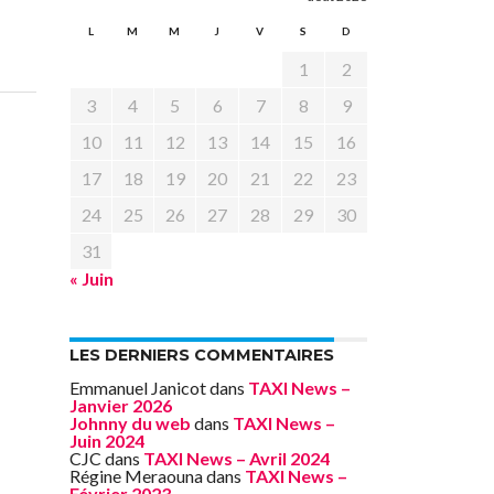
L
M
M
J
V
S
D
1
2
3
4
5
6
7
8
9
10
11
12
13
14
15
16
17
18
19
20
21
22
23
24
25
26
27
28
29
30
31
« Juin
LES DERNIERS COMMENTAIRES
Emmanuel Janicot
dans
TAXI News –
Janvier 2026
Johnny du web
dans
TAXI News –
Juin 2024
CJC
dans
TAXI News – Avril 2024
Régine Meraouna
dans
TAXI News –
Février 2023