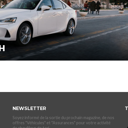
0H
NEWSLETTER
T
Soyez informé de la sortie du prochain magazine, de nos
offres "Véhicules" et "Assurances" pour votre activité
de chauffeur de taxi.