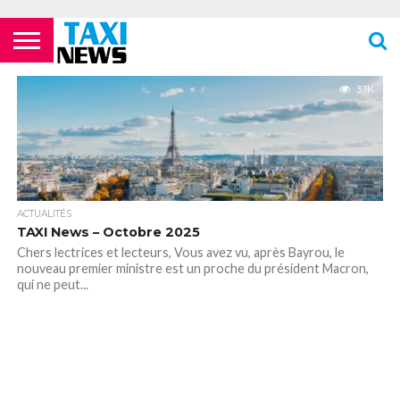
ACTUALITÉS
ECOLES DE
LES
LES
LES
LES
LES
MENTIONS
NEWSLETTER
NOUS
POLITIQUE DE
VIDÉOS
FORMATION
COMPAGNIES
FOURRIÈRES
PHARMACIES
STATIONS
TOILETTES
LÉGALES
CONTACTER
CONFIDENTIALITÉ
3.1K
TAXIS
AÉRIENNES /
24H/24 OU
DE TAXIS
PUBLIQUES
PARISIENS
AÉROPORTS
TARDIVES
ROISSY –
CDG
ACTUALITÉS
TAXI News – Octobre 2025
Chers lectrices et lecteurs, Vous avez vu, après Bayrou, le
nouveau premier ministre est un proche du président Macron,
qui ne peut...