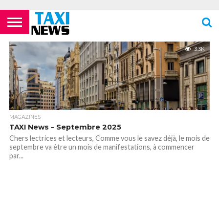
ACTUALITÉS
ECOLES DE
LES
LES
LES
LES
LES
MENTIONS
NEWSLETTER
NOUS
POLITIQUE DE
VIDÉOS
FORMATION
COMPAGNIES
FOURRIÈRES
PHARMACIES
STATIONS
TOILETTES
LÉGALES
CONTACTER
CONFIDENTIALITÉ
3.3K
TAXIS
AÉRIENNES /
24H/24 OU
DE TAXIS
PUBLIQUES
PARISIENS
AÉROPORTS
TARDIVES
ROISSY –
CDG
MAGAZINES
TAXI News – Septembre 2025
Chers lectrices et lecteurs, Comme vous le savez déjà, le mois de
septembre va être un mois de manifestations, à commencer
par...