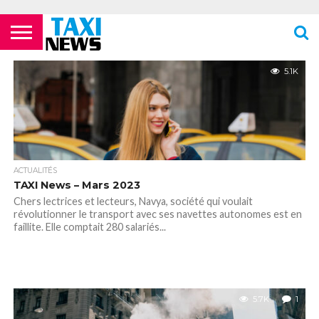
ACTUALITÉS
ECOLES DE
LES
LES
LES
LES
LES
MENTIONS
NEWSLETTER
NOUS
POLITIQUE DE
VIDÉOS
FORMATION
COMPAGNIES
FOURRIÈRES
PHARMACIES
STATIONS
TOILETTES
LÉGALES
CONTACTER
CONFIDENTIALITÉ
5.1K
TAXIS
AÉRIENNES /
24H/24 OU
DE TAXIS
PUBLIQUES
PARISIENS
AÉROPORTS
TARDIVES
ROISSY –
CDG
ACTUALITÉS
TAXI News – Mars 2023
Chers lectrices et lecteurs, Navya, société qui voulait
révolutionner le transport avec ses navettes autonomes est en
faillite. Elle comptait 280 salariés...
5.7K
1