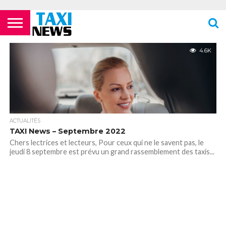
ACTUALITÉS
ECOLES DE
LES
LES
LES
LES
LES
MENTIONS
NEWSLETTER
NOUS
POLITIQUE DE
VIDÉOS
FORMATION
COMPAGNIES
FOURRIÈRES
PHARMACIES
STATIONS
TOILETTES
LÉGALES
CONTACTER
CONFIDENTIALITÉ
4.6K
TAXIS
AÉRIENNES /
24H/24 OU
DE TAXIS
PUBLIQUES
PARISIENS
AÉROPORTS
TARDIVES
ROISSY –
CDG
ACTUALITÉS
TAXI News – Septembre 2022
Chers lectrices et lecteurs, Pour ceux qui ne le savent pas, le
jeudi 8 septembre est prévu un grand rassemblement des taxis...